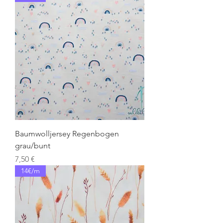
Baumwolljersey Regenbogen
grau/bunt
Preis
7,50 €
14€/m