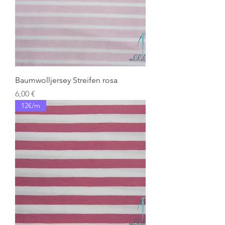
Baumwolljersey Streifen rosa
Preis
6,00 €
12€/m