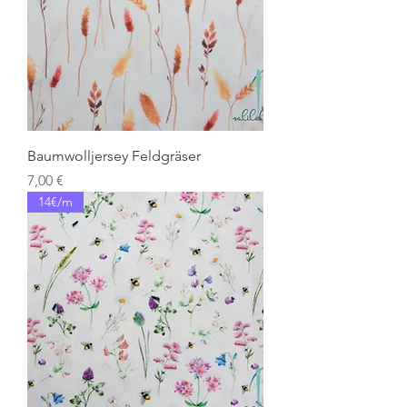
Baumwolljersey Feldgräser
Preis
7,00 €
14€/m