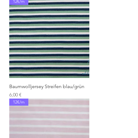
12€/m
Baumwolljersey Streifen blau/grün
Preis
6,00 €
12€/m