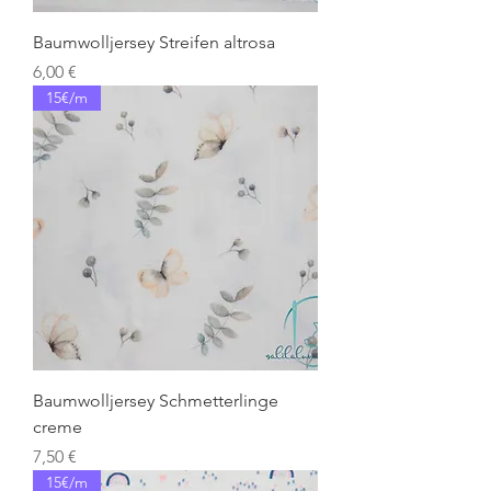
Baumwolljersey Streifen altrosa
Preis
6,00 €
15€/m
Baumwolljersey Schmetterlinge
creme
Preis
7,50 €
15€/m