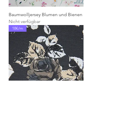
Baumwolljersey Blumen und Bienen
Nicht verfügbar
18€/m
Viskosejersey Blumen
Preis
9,00 €
14€/m