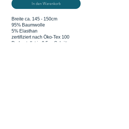
In den Warenkorb
Breite ca. 145 - 150cm
95% Baumwolle
5% Elasthan
zertifiziert nach Öko-Tex 100
Du bestellst in 0,5 m Schritten
d.h. eine Einheit sind 0,5 m x
volle Breite. Grundpreis gem. § 2
Abs.1 PAngV beträgt 14 €/m
DATENSCHUTZERKLÄRUNG
WIDERRUFSERKLÄRUNG & FORMULAR
AGB
MIT KUNDENINFO
© proudly created by Selina
Ott von salilaluna with