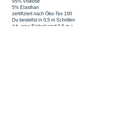
95% Viskose
5% Elasthan
zertifiziert nach Öko-Tex 100
Du bestellst in 0,5 m Schritten
d.h. eine Einheit sind 0,5 m x
volle Breite. Grundpreis gem. § 2
Abs.1 PAngV beträgt 14 €/m
DATENSCHUTZERKLÄRUNG
WIDERRUFSERKLÄRUNG & FORMULAR
AGB
MIT KUNDENINFO
© proudly created by Selina
Ott von salilaluna with
wix.com