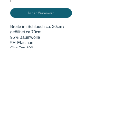
In den Warenkorb
Breite im Schlauch ca. 30cm /
geöffnet ca 70cm
95% Baumwolle
5% Elasthan
Öko Tex 100
Du bestellst in 0,5 m Schritten
d.h. eine Einheit sind 0,5 m x
volle Breite. Grundpreis gem. § 2
Abs.1 PAngV beträgt 6,10€/m
DATENSCHUTZERKLÄRUNG
WIDERRUFSERKLÄRUNG & FORMULAR
AGB
MIT KUNDENINFO