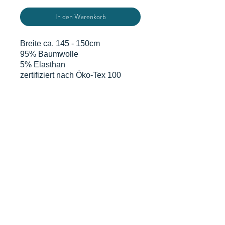
In den Warenkorb
Breite ca. 145 - 150cm
95% Baumwolle
5% Elasthan
zertifiziert nach Öko-Tex 100
Du bestellst in 0,5 m Schritten
d.h. eine Einheit sind 0,5 m x
volle Breite. Grundpreis gem. § 2
Abs.1 PAngV beträgt 14€/m
DATENSCHUTZERKLÄRUNG
WIDERRUFSERKLÄRUNG & FORMULAR
AGB
MIT KUNDENINFO
© proudly created by Selina