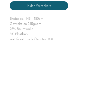
In den Warenkorb
Breite ca. 145 - 150cm
Gewicht ca 215g/qm
95% Baumwolle
5% Elasthan
zertifiziert nach Öko-Tex 100
Du bestellst in 0,5 m Schritten d.h.
eine Einheit sind 0,5 m x volle
Breite. Grundpreis gem. § 2 Abs.1
PAngV beträgt 9,00€/m
DATENSCHUTZERKLÄRUNG
WIDERRUFSERKLÄRUNG & FORMULAR
AGB
MIT KUNDENINFO