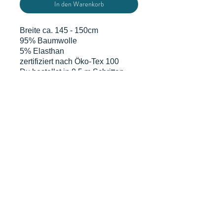
In den Warenkorb
Breite ca. 145 - 150cm
95% Baumwolle
5% Elasthan
zertifiziert nach Öko-Tex 100
Du bestellst in 0,5 m Schritten
d.h. eine Einheit sind 0,5 m x
volle Breite. Grundpreis gem. § 2
Abs.1 PAngV beträgt 12€/m
DATENSCHUTZERKLÄRUNG
WIDERRUFSERKLÄRUNG & FORMULAR
AGB
MIT KUNDENINFO
© proudly created by Selina
Ott von salilaluna with