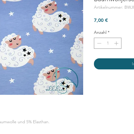
Artikelnummer: BWJ
Preis
7,00 €
Anzahl
*
I
Baumwolle und 5% Elasthan.