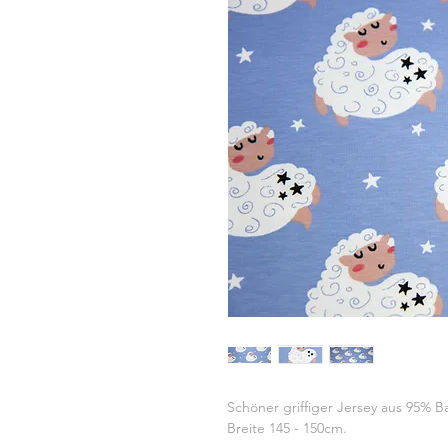
Schöner griffiger Jersey aus 95% 
Breite 145 - 150cm.