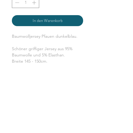
In den Warenkorb
Baumwolljersey Pfauen dunkelblau.
Schöner griffiger Jersey aus 95%
Baumwolle und 5% Elasthan.
Breite 145 - 150cm.
Du bestellst in 0,5 m Schritten d.h.
eine Einheit sind 0,5 m x volle
Breite. Grundpreis gem. § 2 Abs.1
PAngV beträgt 12 €/m
DATENSCHUTZERKLÄRUNG
WIDERRUFSERKLÄRUNG & FORMULAR
AGB