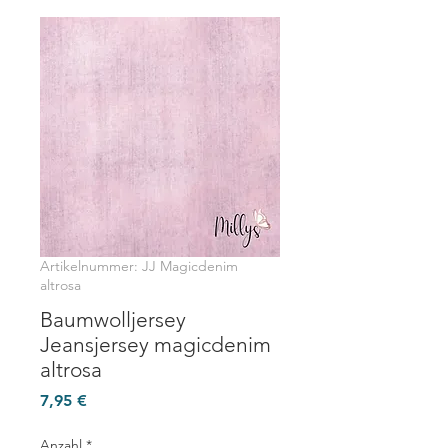
Artikelnummer: JJ Magicdenim
altrosa
Baumwolljersey
Jeansjersey magicdenim
altrosa
Preis
7,95 €
Anzahl
*