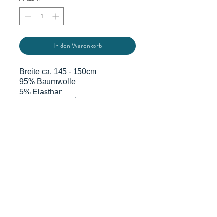
In den Warenkorb
Breite ca. 145 - 150cm
95% Baumwolle
5% Elasthan
zertifiziert nach Öko-Tex 100
Du bestellst in 0,5 m Schritten
d.h. eine Einheit sind 0,5 m x
volle Breite. Grundpreis gem. § 2
Abs.1 PAngV beträgt 15,90€/m
DATENSCHUTZERKLÄRUNG
WIDERRUFSERKLÄRUNG & FORMULAR
AGB