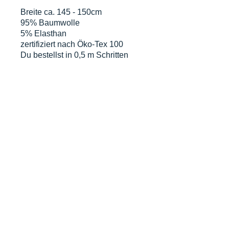
Breite ca. 145 - 150cm
95% Baumwolle
5% Elasthan
zertifiziert nach Öko-Tex 100
Du bestellst in 0,5 m Schritten
d.h. eine Einheit sind 0,5 m x
volle Breite. Grundpreis gem. § 2
Abs.1 PAngV beträgt 14,00€/m
DATENSCHUTZERKLÄRUNG
WIDERRUFSERKLÄRUNG & FORMULAR
AGB
MIT KUNDENINFO
© proudly created by Selina
Ott von salilaluna with
wix.com