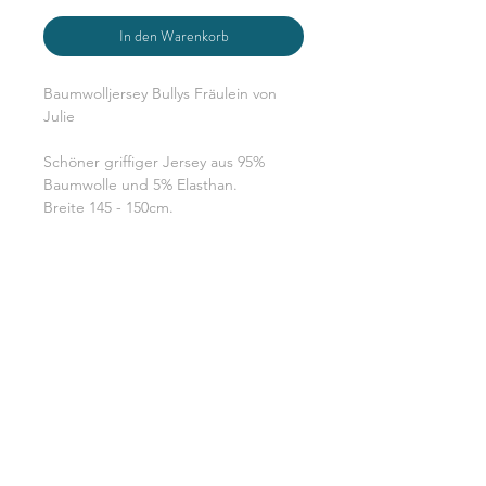
In den Warenkorb
Baumwolljersey Bullys Fräulein von
Julie
Schöner griffiger Jersey aus 95%
Baumwolle und 5% Elasthan.
Breite 145 - 150cm.
Du bestellst in 0,5 m Schritten d.h.
eine Einheit sind 0,5 m x volle
Breite. Grundpreis gem. § 2 Abs.1
PAngV beträgt 18 €/m
DATENSCHUTZERKLÄRUNG
WIDERRUFSERKLÄRUNG & FORMULAR
AGB