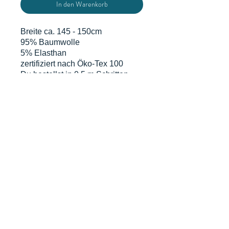
In den Warenkorb
Breite ca. 145 - 150cm
95% Baumwolle
5% Elasthan
zertifiziert nach Öko-Tex 100
Du bestellst in 0,5 m Schritten
d.h. eine Einheit sind 0,5 m x
volle Breite. Grundpreis gem. § 2
Abs.1 PAngV beträgt 14€/m
DATENSCHUTZERKLÄRUNG
WIDERRUFSERKLÄRUNG & FORMULAR
AGB
MIT KUNDENINFO
© proudly created by Selina
Ott von salilaluna with